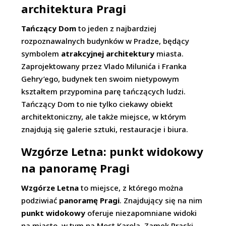
architektura Pragi
Tańczący Dom
to jeden z najbardziej
rozpoznawalnych budynków w Pradze, będący
symbolem
atrakcyjnej architektury
miasta.
Zaprojektowany przez Vlado Milunića i Franka
Gehry’ego, budynek ten swoim nietypowym
kształtem przypomina parę tańczących ludzi.
Tańczący Dom to nie tylko ciekawy obiekt
architektoniczny, ale także miejsce, w którym
znajdują się galerie sztuki, restauracje i biura.
Wzgórze Letna: punkt widokowy
na panoramę Pragi
Wzgórze Letna
to miejsce, z którego można
podziwiać
panoramę Pragi
. Znajdujący się na nim
punkt widokowy
oferuje niezapomniane widoki
na miasto, w tym na Most Karola, Zamek Praski