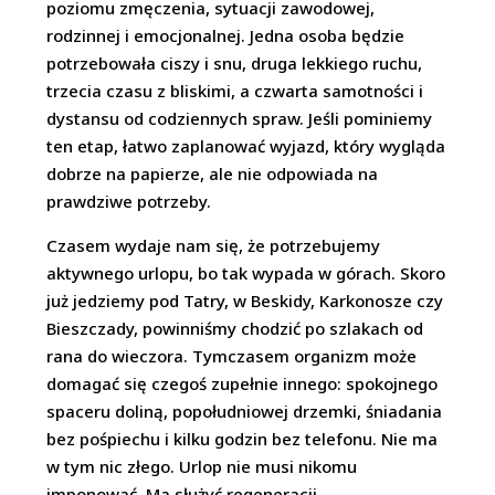
poziomu zmęczenia, sytuacji zawodowej,
rodzinnej i emocjonalnej. Jedna osoba będzie
potrzebowała ciszy i snu, druga lekkiego ruchu,
trzecia czasu z bliskimi, a czwarta samotności i
dystansu od codziennych spraw. Jeśli pominiemy
ten etap, łatwo zaplanować wyjazd, który wygląda
dobrze na papierze, ale nie odpowiada na
prawdziwe potrzeby.
Czasem wydaje nam się, że potrzebujemy
aktywnego urlopu, bo tak wypada w górach. Skoro
już jedziemy pod Tatry, w Beskidy, Karkonosze czy
Bieszczady, powinniśmy chodzić po szlakach od
rana do wieczora. Tymczasem organizm może
domagać się czegoś zupełnie innego: spokojnego
spaceru doliną, popołudniowej drzemki, śniadania
bez pośpiechu i kilku godzin bez telefonu. Nie ma
w tym nic złego. Urlop nie musi nikomu
imponować. Ma służyć regeneracji.