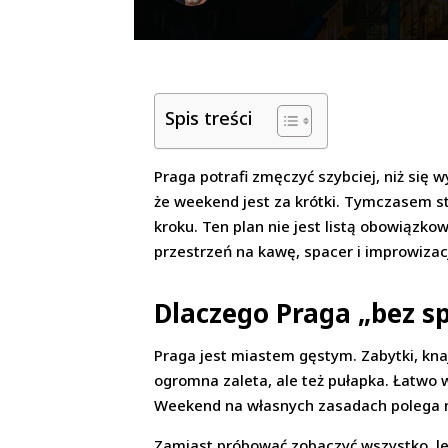
Spis treści
Praga potrafi zmęczyć szybciej, niż się w
że weekend jest za krótki. Tymczasem st
kroku. Ten plan nie jest listą obowiązk
przestrzeń na kawę, spacer i improwizac
Dlaczego Praga „bez s
Praga jest miastem gęstym. Zabytki, kna
ogromna zaleta, ale też pułapka. Łatwo
Weekend na własnych zasadach polega na
Zamiast próbować zobaczyć wszystko, lep