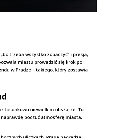
n „bo trzeba wszystko zobaczyć” i presja,
 pozwala miastu prowadzić się krok po
endu w Pradze – takiego, który zostawia
nd
na stosunkowo niewielkim obszarze. To
st naprawdę poczuć atmosferę miasta.
.
w bocznych uliczkach. Praga nagradza