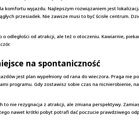
 komfortu wyjazdu. Najlepszym rozwiązaniem jest lokalizacja,
głych przesiadek. Nie zawsze musi to być ścisłe centrum. Dzie
o odległości od atrakcji, ale też o otoczeniu. Kawiarnie, piek
czór.
miejsce na spontaniczność
ów jest plan wypełniony od rana do wieczora. Praga nie potr
tami programu. Gdy zostawisz sobie czas na nicnierobienie, na
to nie rezygnacja z atrakcji, ale zmiana perspektywy. Zamia
latego nawet krótki pobyt potrafi dać poczucie prawdziwego od