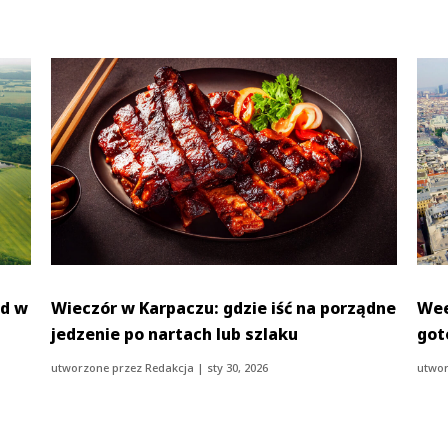
nd w
Wieczór w Karpaczu: gdzie iść na porządne
Wee
jedzenie po nartach lub szlaku
got
utworzone przez
Redakcja
|
sty 30, 2026
utwor