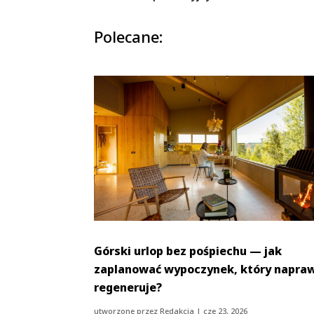
Polecane:
Górski urlop bez pośpiechu — jak
zaplanować wypoczynek, który napra
regeneruje?
utworzone przez
Redakcja
|
cze 23, 2026