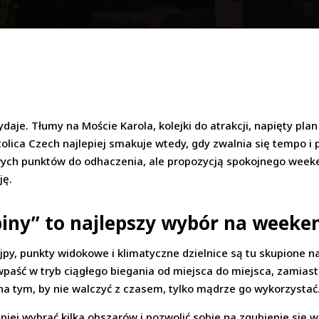
ydaje. Tłumy na Moście Karola, kolejki do atrakcji, napięty pla
olica Czech najlepiej smakuje wtedy, gdy zwalnia się tempo i
owych punktów do odhaczenia, ale propozycją spokojnego week
ję.
piny” to najlepszy wybór na weeke
jpy, punkty widokowe i klimatyczne dzielnice są tu skupione 
 wpaść w tryb ciągłego biegania od miejsca do miejsca, zamia
 tym, by nie walczyć z czasem, tylko mądrze go wykorzystać
iej wybrać kilka obszarów i pozwolić sobie na zgubienie się 