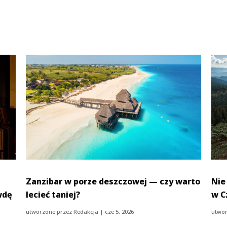
Zanzibar w porze deszczowej — czy warto
Nie
wdę
lecieć taniej?
w C
utworzone przez
Redakcja
|
cze 5, 2026
utwor