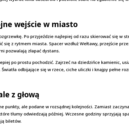
ojne wejście w miasto
zgrzewkę. Po przyjeździe najlepiej od razu skierować się w str
oić się z rytmem miasta. Spacer wzdłuż Wełtawy, przejście prz
rni pozwalają złapać dystans.
lepiej po prostu pochodzić. Zajrzeć na dziedzińce kamienic, us
Światła odbijające się w rzece, ciche uliczki i knajpy pełne r
ale z głową
e punkty, ale podane w rozsądnej kolejności. Zamiast zaczyna
 które tłumy odwiedzają później. Wczesne godziny sprzyjają sp
ą biletów.