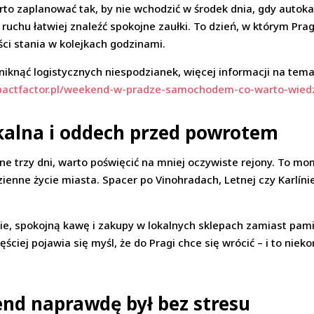
to zaplanować tak, by nie wchodzić w środek dnia, gdy autokar
ruchu łatwiej znaleźć spokojne zaułki. To dzień, w którym Pra
ci stania w kolejkach godzinami.
uniknąć logistycznych niespodzianek, więcej informacji na tem
pactfactor.pl/weekend-w-pradze-samochodem-co-warto-wied
okalna i oddech przed powrotem
łne trzy dni, warto poświęcić na mniej oczywiste rejony. To mo
zienne życie miasta. Spacer po Vinohradach, Letnej czy Karlín
nie, spokojną kawę i zakupy w lokalnych sklepach zamiast pa
ciej pojawia się myśl, że do Pragi chce się wrócić – i to nieko
end naprawdę był bez stresu