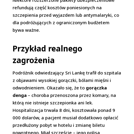
Niektóre rozszerzone pakiety ubezpieczeniowe
refundują część kosztów poniesionych na
szczepienia przed wyjazdem lub antymalaryki, co
dla podróżujących z ograniczonym budżetem
bywa ważne.
Przykład realnego
zagrożenia
Podróżnik odwiedzający Sri Lankę trafił do szpitala
z objawami wysokiej gorączki, bólami mięśni i
odwodnieniem. Okazało się, że to
gorączka
denga
– choroba przenoszona przez komary, na
którą nie istnieje szczepionka ani lek.
Hospitalizacja trwała 8 dni, kosztowała ponad 9
000 dolarów, a pacjent musiał dodatkowo opłacić
przedłużony pobyt w hotelu i zmianę biletu
powrotnego. Miał szczęście – jego polisa