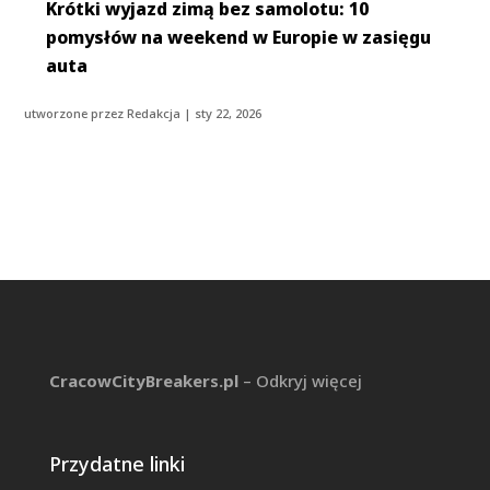
Krótki wyjazd zimą bez samolotu: 10
pomysłów na weekend w Europie w zasięgu
auta
utworzone przez
Redakcja
|
sty 22, 2026
CracowCityBreakers.pl
– Odkryj więcej
Przydatne linki