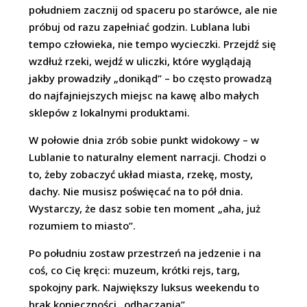
południem zacznij od spaceru po starówce, ale nie
próbuj od razu zapełniać godzin. Lublana lubi
tempo człowieka, nie tempo wycieczki. Przejdź się
wzdłuż rzeki, wejdź w uliczki, które wyglądają
jakby prowadziły „donikąd” – bo często prowadzą
do najfajniejszych miejsc na kawę albo małych
sklepów z lokalnymi produktami.
W połowie dnia zrób sobie punkt widokowy – w
Lublanie to naturalny element narracji. Chodzi o
to, żeby zobaczyć układ miasta, rzekę, mosty,
dachy. Nie musisz poświęcać na to pół dnia.
Wystarczy, że dasz sobie ten moment „aha, już
rozumiem to miasto”.
Po południu zostaw przestrzeń na jedzenie i na
coś, co Cię kręci: muzeum, krótki rejs, targ,
spokojny park. Największy luksus weekendu to
brak konieczności „odhaczania”.