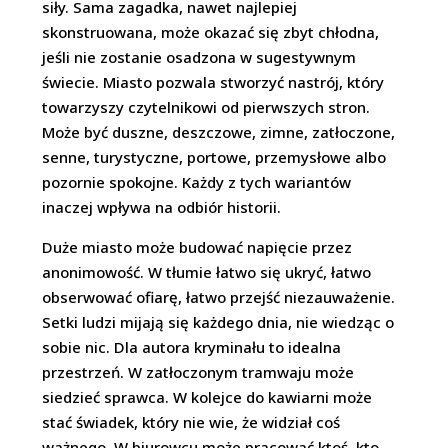
siły. Sama zagadka, nawet najlepiej
skonstruowana, może okazać się zbyt chłodna,
jeśli nie zostanie osadzona w sugestywnym
świecie. Miasto pozwala stworzyć nastrój, który
towarzyszy czytelnikowi od pierwszych stron.
Może być duszne, deszczowe, zimne, zatłoczone,
senne, turystyczne, portowe, przemysłowe albo
pozornie spokojne. Każdy z tych wariantów
inaczej wpływa na odbiór historii.
Duże miasto może budować napięcie przez
anonimowość. W tłumie łatwo się ukryć, łatwo
obserwować ofiarę, łatwo przejść niezauważenie.
Setki ludzi mijają się każdego dnia, nie wiedząc o
sobie nic. Dla autora kryminału to idealna
przestrzeń. W zatłoczonym tramwaju może
siedzieć sprawca. W kolejce do kawiarni może
stać świadek, który nie wie, że widział coś
ważnego. W biurowcu może pracować ktoś, kto