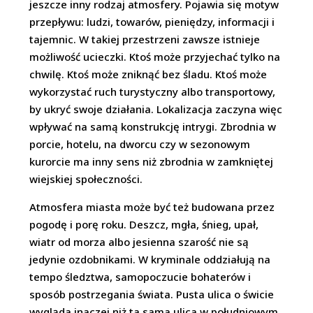
jeszcze inny rodzaj atmosfery. Pojawia się motyw
przepływu: ludzi, towarów, pieniędzy, informacji i
tajemnic. W takiej przestrzeni zawsze istnieje
możliwość ucieczki. Ktoś może przyjechać tylko na
chwilę. Ktoś może zniknąć bez śladu. Ktoś może
wykorzystać ruch turystyczny albo transportowy,
by ukryć swoje działania. Lokalizacja zaczyna więc
wpływać na samą konstrukcję intrygi. Zbrodnia w
porcie, hotelu, na dworcu czy w sezonowym
kurorcie ma inny sens niż zbrodnia w zamkniętej
wiejskiej społeczności.
Atmosfera miasta może być też budowana przez
pogodę i porę roku. Deszcz, mgła, śnieg, upał,
wiatr od morza albo jesienna szarość nie są
jedynie ozdobnikami. W kryminale oddziałują na
tempo śledztwa, samopoczucie bohaterów i
sposób postrzegania świata. Pusta ulica o świcie
wygląda inaczej niż ta sama ulica w południowym