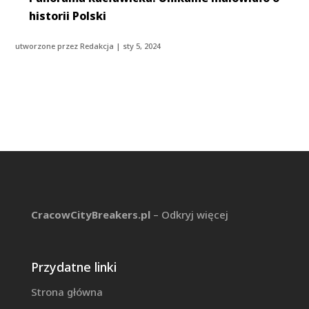
historii Polski
utworzone przez
Redakcja
|
sty 5, 2024
CracowCityBreakers.pl
– Odkryj więcej
Przydatne linki
Strona główna