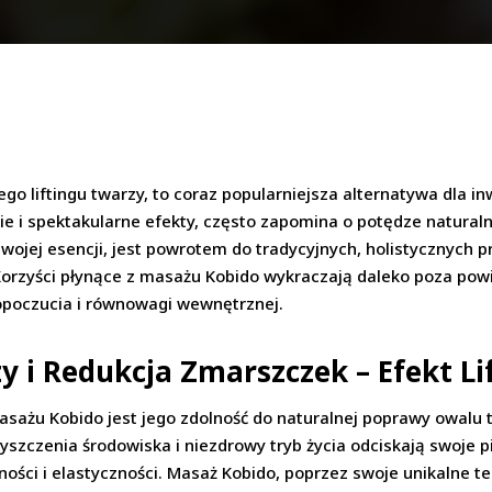
go liftingu twarzy, to coraz popularniejsza alternatywa dla 
e i spektakularne efekty, często zapomina o potędze naturalny
wojej esencji, jest powrotem do tradycyjnych, holistycznych p
. Korzyści płynące z masażu Kobido wykraczają daleko poza p
mopoczucia i równowagi wewnętrznej.
 i Redukcja Zmarszczek – Efekt Lif
masażu Kobido jest jego zdolność do naturalnej poprawy owalu 
yszczenia środowiska i niezdrowy tryb życia odciskają swoje p
ności i elastyczności. Masaż Kobido, poprzez swoje unikalne t