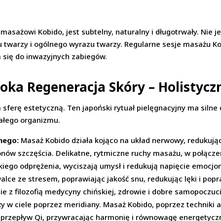
i masażowi Kobido, jest subtelny, naturalny i długotrwały. Nie 
u twarzy i ogólnego wyrazu twarzy. Regularne sesje masażu K
 się do inwazyjnych zabiegów.
oka Regeneracja Skóry – Holistycz
ferę estetyczną. Ten japoński rytuał pielęgnacyjny ma silne d
ałego organizmu.
nego:
Masaż Kobido działa kojąco na układ nerwowy, redukując
nów szczęścia. Delikatne, rytmiczne ruchy masażu, w połączen
iego odprężenia, wyciszają umysł i redukują napięcie emocjo
ce ze stresem, poprawiając jakość snu, redukując lęki i pop
e z filozofią medycyny chińskiej, zdrowie i dobre samopoczu
rąży w ciele poprzez meridiany. Masaż Kobido, poprzez techniki
przepływ Qi, przywracając harmonię i równowagę energetycz