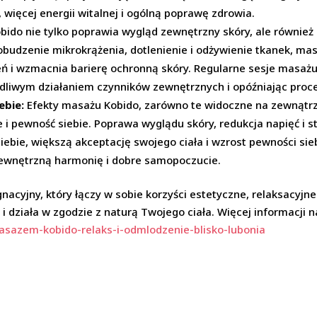
 więcej energii witalnej i ogólną poprawę zdrowia.
ido nie tylko poprawia wygląd zewnętrzny skóry, ale również 
pobudzenie mikrokrążenia, dotlenienie i odżywienie tkanek,
eń i wzmacnia barierę ochronną skóry. Regularne sesje masa
kodliwym działaniem czynników zewnętrznych i opóźniając proce
ebie:
Efekty masażu Kobido, zarówno te widoczne na zewnątrz,
 pewność siebie. Poprawa wyglądu skóry, redukcja napięć i str
iebie, większą akceptację swojego ciała i wzrost pewności sieb
wewnętrzną harmonię i dobre samopoczucie.
gnacyjny, który łączy w sobie korzyści estetyczne, relaksacyjn
 działa w zgodzie z naturą Twojego ciała. Więcej informacji n
asazem-kobido-relaks-i-odmlodzenie-blisko-lubonia