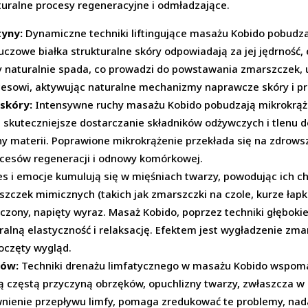
turalne procesy regeneracyjne i odmładzające.
tyny:
Dynamiczne techniki liftingujące masażu Kobido pobudza
luczowe białka strukturalne skóry odpowiadają za jej jędrność, 
y naturalnie spada, co prowadzi do powstawania zmarszczek, u
esowi, aktywując naturalne mechanizmy naprawcze skóry i pr
 skóry:
Intensywne ruchy masażu Kobido pobudzają mikrokrążen
a skuteczniejsze dostarczanie składników odżywczych i tlenu 
 materii. Poprawione mikrokrążenie przekłada się na zdrowszy 
ocesów regeneracji i odnowy komórkowej.
s i emocje kumulują się w mięśniach twarzy, powodując ich chr
czek mimicznych (takich jak zmarszczki na czole, kurze łapki 
ęczony, napięty wyraz. Masaż Kobido, poprzez techniki głęboki
uralną elastyczność i relaksację. Efektem jest wygładzenie z
poczęty wygląd.
ków:
Techniki drenażu limfatycznego w masażu Kobido wspom
są częstą przyczyną obrzęków, opuchlizny twarzy, zwłaszcza w o
nienie przepływu limfy, pomaga zredukować te problemy, nada