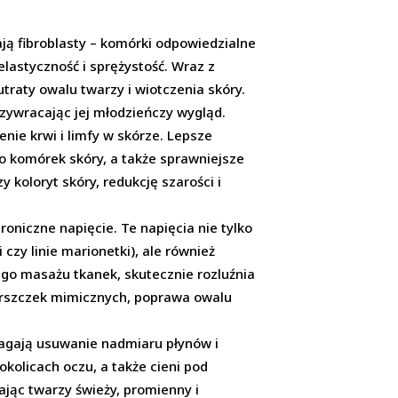
ją fibroblasty – komórki odpowiedzialne
elastyczność i sprężystość. Wraz z
traty owalu twarzy i wiotczenia skóry.
zywracając jej młodzieńczy wygląd.
ie krwi i limfy w skórze. Lepsze
do komórek skóry, a także sprawniejsze
koloryt skóry, redukcję szarości i
oniczne napięcie. Te napięcia nie tylko
czy linie marionetki), ale również
ego masażu tkanek, skutecznie rozluźnia
marszczek mimicznych, poprawa owalu
agają usuwanie nadmiaru płynów i
kolicach oczu, a także cieni pod
jąc twarzy świeży, promienny i