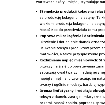
warstwach skóry i mięśni, stymulując na
Stymulacja produkcji kolagenu i elas
za produkcję kolagenu i elastyny. Te k
wiekiem, produkcja kolagenu i elastyn
Masaż Kobido przeciwdziała temu proc
Poprawa mikrokrążenia i dotlenienia
ukrwienie i dotlenienie tkanek oznacz
usuwanie toksyn i produktów przemiany
matowości, a także przyspieszenie pr
Rozluźnienie napięć mięśniowych:
Stre
przyczyniają się do powstawania zmarsz
zaburzają owal twarzy i nadają jej zm
napięte mięśnie, przywracając im nat
twarzy i ogólnie młodszy, bardziej wy
Drenaż limfatyczny i redukcja obrzę
toksyn z tkanek. Zastoje limfatyczne 
oczami. Masaż Kobido, poprzez uspraw