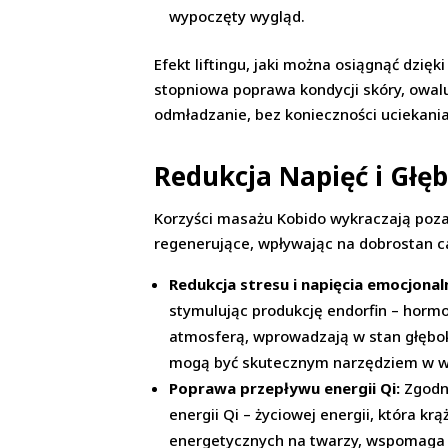
wypoczęty wygląd.
Efekt liftingu, jaki można osiągnąć dzięk
stopniowa poprawa kondycji skóry, owal
odmładzanie, bez konieczności uciekania
Redukcja Napięć i Głęb
Korzyści masażu Kobido wykraczają poza s
regenerujące, wpływając na dobrostan c
Redukcja stresu i napięcia emocjonal
stymulując produkcję endorfin – hormo
atmosferą, wprowadzają w stan głębok
mogą być skutecznym narzędziem w wal
Poprawa przepływu energii Qi:
Zgodni
energii Qi – życiowej energii, która k
energetycznych na twarzy, wspomaga 