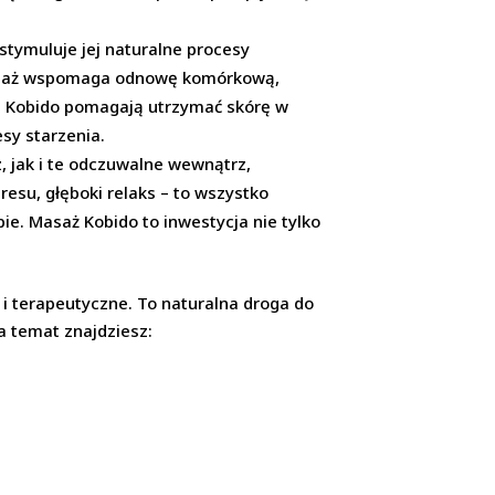
stymuluje jej naturalne procesy
 masaż wspomaga odnowę komórkową,
żu Kobido pomagają utrzymać skórę w
sy starzenia.
 jak i te odczuwalne wewnątrz,
esu, głęboki relaks – to wszystko
ie. Masaż Kobido to inwestycja nie tylko
e i terapeutyczne. To naturalna droga do
a temat znajdziesz: