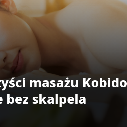
rzyści masażu Kobid
 bez skalpela