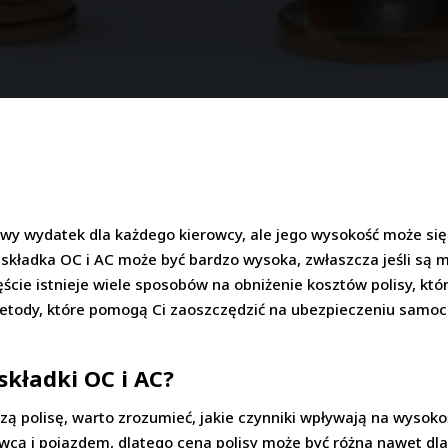
 wydatek dla każdego kierowcy, ale jego wysokość może się 
ut składka OC i AC może być bardzo wysoka, zwłaszcza jeśli są
ście istnieje wiele sposobów na obniżenie kosztów polisy, któ
tody, które pomogą Ci zaoszczędzić na ubezpieczeniu samocho
składki OC i AC?
 polisę, warto zrozumieć, jakie czynniki wpływają na wysoko
owcą i pojazdem, dlatego cena polisy może być różna nawet d