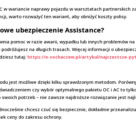
AC w wariancie naprawy pojazdu w warsztatach partnerskich 
ncji, warto rozważyć ten wariant, aby obniżyć koszty polisy.
owe ubezpieczenie Assistance?
ewnia pomoc w razie awarii, wypadku lub innych problemów na 
to podróżujesz na długich trasach. Więcej informacji o ubezp
dziesz tutaj:
https://e-sochaczew.pl/artykul/najczestsze-p
du jest możliwe dzięki kilku sprawdzonym metodom. Porównyw
świadczeniem czy wybór optymalnego pakietu OC i AC to tylko
swoich potrzeb – nie zawsze najdroższe rozwiązanie jest naj
ednocześnie chcesz czuć się bezpiecznie, dokładnie przeanalizuj
nek ceny do zakresu ochrony.