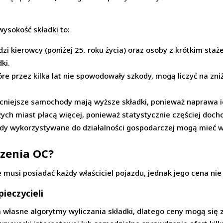
ysokość składki to:
zi kierowcy (poniżej 25. roku życia) oraz osoby z krótkim sta
ki.
óre przez kilka lat nie spowodowały szkody, mogą liczyć na zni
cniejsze samochody mają wyższe składki, ponieważ naprawa i
ych miast płacą więcej, ponieważ statystycznie częściej dochod
y wykorzystywane do działalności gospodarczej mogą mieć wy
czenia OC?
usi posiadać każdy właściciel pojazdu, jednak jego cena nie j
ieczycieli
łasne algorytmy wyliczania składki, dlatego ceny mogą się 