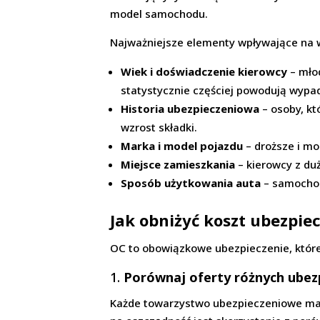
model samochodu.
Najważniejsze elementy wpływające na w
Wiek i doświadczenie kierowcy
– młod
statystycznie częściej powodują wypad
Historia ubezpieczeniowa
– osoby, kt
wzrost składki.
Marka i model pojazdu
– droższe i mo
Miejsce zamieszkania
– kierowcy z duż
Sposób użytkowania auta
– samochod
Jak obniżyć koszt ubezpie
OC to obowiązkowe ubezpieczenie, które m
1.
Porównaj oferty różnych ubezp
Każde towarzystwo ubezpieczeniowe ma w