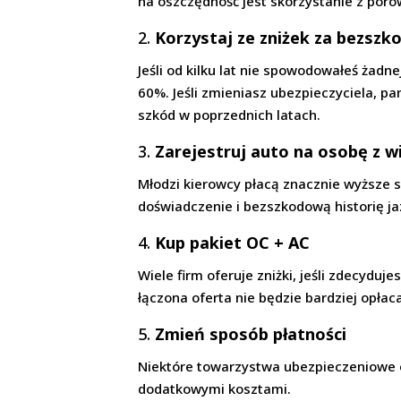
na oszczędność jest skorzystanie z poró
2.
Korzystaj ze zniżek za bezszk
Jeśli od kilku lat nie spowodowałeś żad
60%. Jeśli zmieniasz ubezpieczyciela, p
szkód w poprzednich latach.
3.
Zarejestruj auto na osobę z 
Młodzi kierowcy płacą znacznie wyższe 
doświadczenie i bezszkodową historię ja
4.
Kup pakiet OC + AC
Wiele firm oferuje zniżki, jeśli zdecyduj
łączona oferta nie będzie bardziej opłac
5.
Zmień sposób płatności
Niektóre towarzystwa ubezpieczeniowe of
dodatkowymi kosztami.