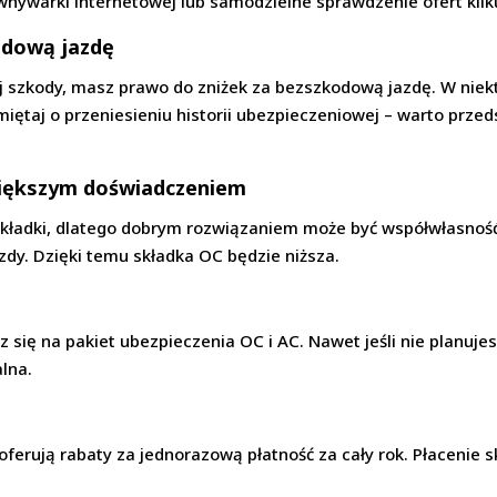
wnywarki internetowej lub samodzielne sprawdzenie ofert kilku
odową jazdę
nej szkody, masz prawo do zniżek za bezszkodową jazdę. W ni
amiętaj o przeniesieniu historii ubezpieczeniowej – warto prz
większym doświadczeniem
składki, dlatego dobrym rozwiązaniem może być współwłasność
zdy. Dzięki temu składka OC będzie niższa.
esz się na pakiet ubezpieczenia OC i AC. Nawet jeśli nie planu
alna.
erują rabaty za jednorazową płatność za cały rok. Płacenie sk