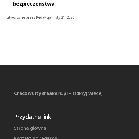
bezpieczeństwa
utworzone przez
Redakcja
|
sty 21, 2026
CracowCityBreakers.pl
– Odkryj więcej
Przydatne linki
Strona główna
Kontakt do redakcji