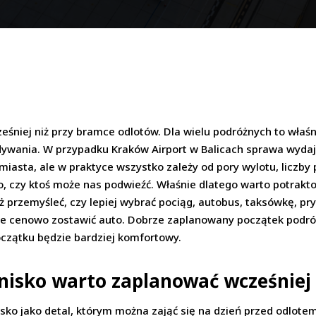
śniej niż przy bramce odlotów. Dla wielu podróżnych to właś
idywania. W przypadku Kraków Airport w Balicach sprawa wydaje
iasta, ale w praktyce wszystko zależy od pory wylotu, liczby 
o, czy ktoś może nas podwieźć. Właśnie dlatego warto potrakto
nież przemyśleć, czy lepiej wybrać pociąg, autobus, taksówkę, 
nie cenowo zostawić auto. Dobrze zaplanowany początek podró
początku będzie bardziej komfortowy.
tnisko warto zaplanować wcześniej
isko jako detal, którym można zająć się na dzień przed odlote