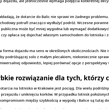
i dojazdu, ale jednocześnie wymaga podjęcia konkretnej decyzj
ładają, że dotarcie do Balic nie sprawi im żadnego problemu. 
chodowy potrafi znacząco wydłużyć podróż. Wczesne poranne l
ja publiczna może być mniej wygodna lub wymagać dodatkowyc
: czy opłaca się dojechać własnym samochodem do lotniska i zo
da forma dojazdu ma sens w określonych okolicznościach. Nie i
soby podróżującej solo z małym plecakiem, niekoniecznie spraw
uniwersalnej odpowiedzi, lepiej porównać opcje z perspektywy
bkie rozwiązanie dla tych, którzy 
arcia na lotnisko w Krakowie jest pociąg. Dla wielu podróżny
przejazdu i uniknięciu korków. W przypadku lotnisk położonyc
 kompromisem między szybkością a wygodą i Balice są tutaj d