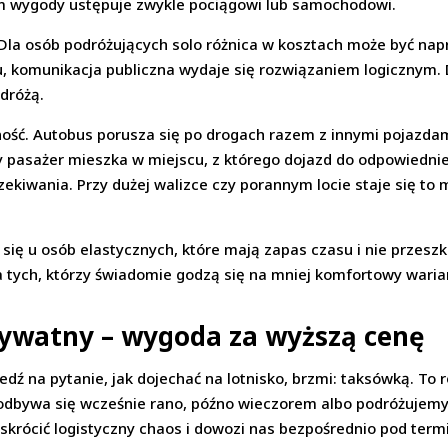
em wygody ustępuje zwykle pociągowi lub samochodowi.
Dla osób podróżujących solo różnica w kosztach może być nap
 komunikacja publiczna wydaje się rozwiązaniem logicznym. 
dróżą.
ność. Autobus porusza się po drogach razem z innymi pojazd
 pasażer mieszka w miejscu, z którego dojazd do odpowiednie
czekiwania. Przy dużej walizce czy porannym locie staje się to
się u osób elastycznych, które mają zapas czasu i nie przes
la tych, którzy świadomie godzą się na mniej komfortowy wari
rywatny – wygoda za wyższą cenę
dź na pytanie, jak dojechać na lotnisko, brzmi: taksówką. To 
 odbywa się wcześnie rano, późno wieczorem albo podróżujemy 
krócić logistyczny chaos i dowozi nas bezpośrednio pod termi