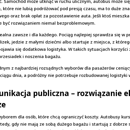
ść. Samochód może utknąć w ruchu ulicznym, autobus może się 
, które nie lubią podróżować pod presją czasu, ma to duże z
ego oraz brak opłat za pozostawienie auta. Jeśli ktoś mieszka
że być rozwiązaniem niemal bezproblemowym.
idealna zawsze i dla każdego. Pociąg najlepiej sprawdza się w 
izek, jedzie z małymi dziećmi albo startuje z miejsca, z któreg
jawia się dodatkowa logistyka. W takich sytuacjach korzyści
rzesiadek i noszenia bagażu.
ednym z najbardziej rozsądnych wyborów dla pasażerów ceniąc
 ciągu dnia, a podróżny nie potrzebuje rozbudowanej logistyki
unikacja publiczna – rozwiązanie e
ze
orem dla osób, które chcą ograniczyć koszty. Autobusy kursu
edy, gdy nie mają ze sobą dużego bagażu i startują z dobrze