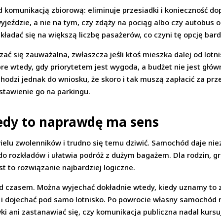
komunikacją zbiorową: eliminuje przesiadki i konieczność do
jeździe, a nie na tym, czy zdąży na pociąg albo czy autobus o
kładać się na większą liczbę pasażerów, co czyni tę opcję bar
ać się zauważalna, zwłaszcza jeśli ktoś mieszka dalej od lotni
bre wtedy, gdy priorytetem jest wygoda, a budżet nie jest gł
dzi jednak do wniosku, że skoro i tak muszą zapłacić za przej
stawienie go na parkingu.
edy to naprawdę ma sens
elu zwolenników i trudno się temu dziwić. Samochód daje nie
o rozkładów i ułatwia podróż z dużym bagażem. Dla rodzin, g
t to rozwiązanie najbardziej logiczne.
ad czasem. Można wyjechać dokładnie wtedy, kiedy uznamy to z
i dojechać pod samo lotnisko. Po powrocie własny samochód 
ki ani zastanawiać się, czy komunikacja publiczna nadal kursu