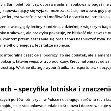
h. Sam bilet lotniczy, odprawa online i spakowany bagaż nie w
ej zapowiadający się wyjazd może zacząć się nerwowo, gdy poj
że lot jest wcześnie rano i możliwości dotarcia na lotnisko są 
enie wtedy, gdy lecimy z rodziną, z dziećmi, z większym ba
isko Krakowa”, ale praktyka pokazuje, że bliskość nie zawsze o
du, komfort przemieszczania się oraz zapas bezpieczeństwa. P
ie tylko pieniędzy, lecz także napięcia.
o integralną część całej podróży. To nie dodatek, ale element
spokojny, łatwiej wejść w tryb podróżny. Kiedy natomiast od
 zostają. Właśnie dlatego wybór środka transportu oraz decyzj
ch – specyfika lotniska i znaczenie
jszych portów lotniczych w Polsce i obsługuje zarówno ruch kr
 znajduje się stosunkowo niedaleko Krakowa i dobrze wpisuje 