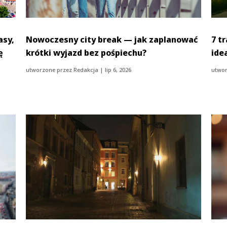
asy,
Nowoczesny city break — jak zaplanować
7 t
ę
krótki wyjazd bez pośpiechu?
ide
utworzone przez
Redakcja
|
lip 6, 2026
utwor