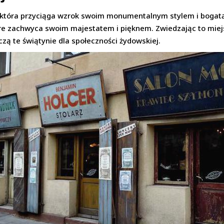
która przyciąga wzrok swoim monumentalnym stylem i bogatą h
re zachwyca swoim majestatem i pięknem. Zwiedzając to miejs
zą te świątynie dla społeczności żydowskiej.