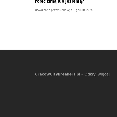
robić zimą lub jesienią?
utworzone przez
Redakcja
|
gru 30, 2024
CracowCityBreakers.pl
– Odkryj więcej