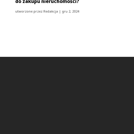
do zakupu nieruchomości?
utworzone przez
Redakcja
|
gru 2, 2024