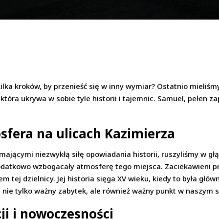
kilka kroków, by przenieść się w inny wymiar? Ostatnio mieliś
tóra ukrywa w sobie tyle historii i tajemnic. Samuel, pełen zap
osfera na ulicach Kazimierza
jącymi niezwykłą siłę opowiadania historii, ruszyliśmy w głą
e dodatkowo wzbogacały atmosferę tego miejsca. Zaciekawieni 
m tej dzielnicy. Jej historia sięga XV wieku, kiedy to była gł
 nie tylko ważny zabytek, ale również ważny punkt w naszym 
cji i nowoczesności