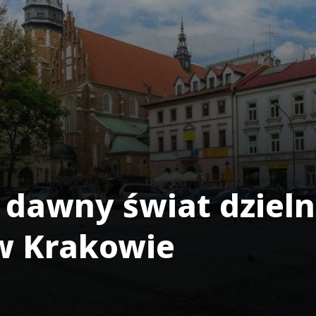
awny świat dzieln
w Krakowie