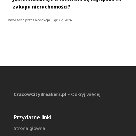
zakupu nieruchomości?
utworzone przez
Redakcja
|
gru 2, 2024
CracowCityBreakers.pl
– Odkryj więcej
Przydatne linki
Strona główna